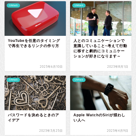
Lifehack
Lifehack
YouTubeを任意のタイミング
人とのコミュニケーションで
で再生できるリンクの作り方
意識していること~考えて行動
に移すと劇的にコミュニケー
ションが好きになります～
2023年6月10日
2023年8月1日
Lifehack
Lifehack
パスワードを決めるときのア
Apple WatchのSiriが煩わし
イデア
い人へ
2023年3月25日
2023年4月9日